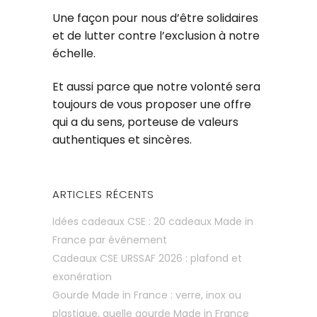
Une façon pour nous d’être solidaires
et de lutter contre l’exclusion à notre
échelle.
Et aussi parce que notre volonté sera
toujours de vous proposer une offre
qui a du sens, porteuse de valeurs
authentiques et sincères.
ARTICLES RÉCENTS
Idées cadeaux CSE : 20 cadeaux Made in
France par événement
Cadeaux CSE URSSAF 2026 : plafond et
exonération
Gourde Made in France : verre, inox ou
plastique, quelle gourde Made in France