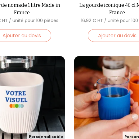
rde nomade 1 litre Made in
La gourde iconique 46 cl 
France
France
€
16,92
€
Ajouter au devis
Ajouter au devis