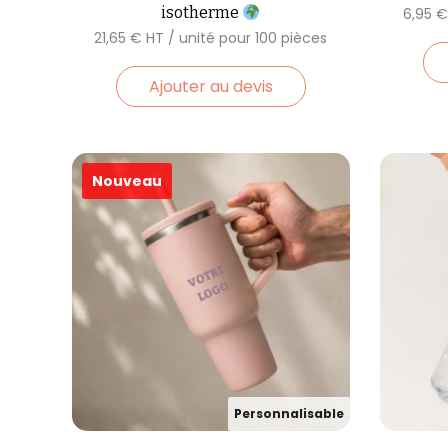
isotherme
6,95
21,65
€
Ajouter au devis