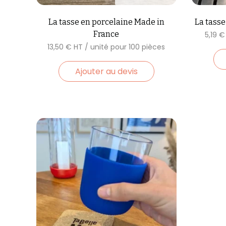
La tasse en porcelaine Made in
La tasse
France
5,19
€
13,50
€
Ajouter au devis