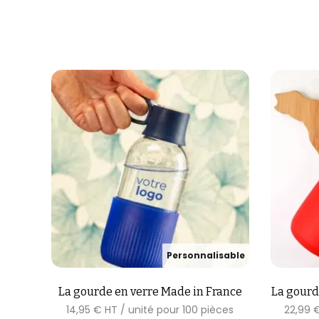
La gourde en verre Made in France
La gourd
14,95
€
22,99