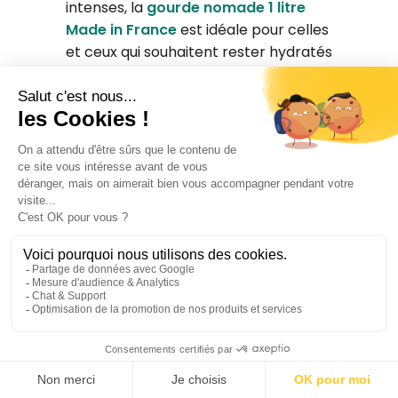
intenses, la
gourde nomade 1 litre
Made in France
est idéale pour celles
et ceux qui souhaitent rester hydratés
tout au long de la journée.
Avec sa grande contenance, elle
permet de limiter les allers-retours
vers un point d’eau et d’ancrer de
bonnes habitudes au quotidien, que ce
soit au bureau ou en déplacement.
Fabriquée en France en copolyester,
un matériau résistant et sain, cette
gourde sans BPA
est à la fois légère,
solide et conçue pour un usage
intensif.
Sa forme carrée arrondie facilite la