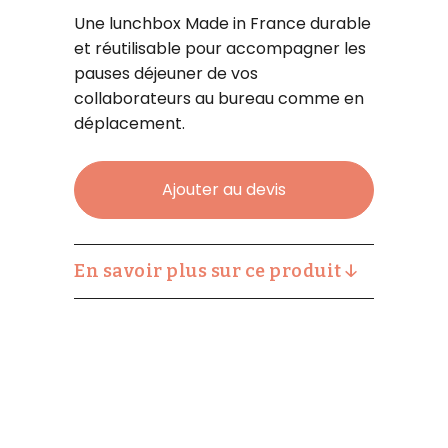
Une lunchbox Made in France durable
et réutilisable pour accompagner les
pauses déjeuner de vos
collaborateurs au bureau comme en
déplacement.
La
Ajouter au devis
lunchbox
Made
En savoir plus sur ce produit ↓
in
France
quantity